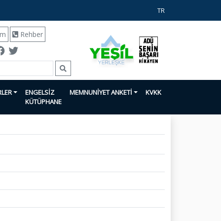
TR
ım
Rehber
RLER
ENGELSİZ
MEMNUNİYET ANKETİ
KVKK
KÜTÜPHANE