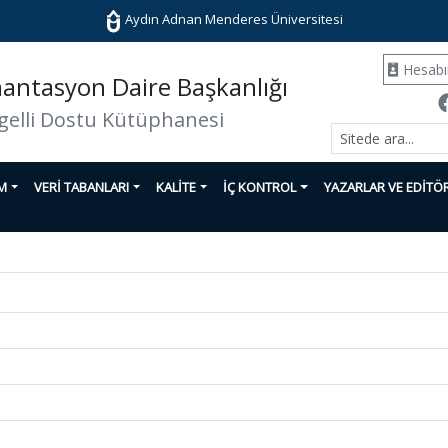
Aydın Adnan Menderes Üniversitesi
Hesab
ntasyon Daire Başkanlığı
gelli Dostu Kütüphanesi
İM
VERİ TABANLARI
KALİTE
İÇ KONTROL
YAZARLAR VE EDİTÖ