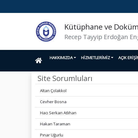
Kütüphane ve Doküma
Recep Tayyip Erdoğan En
HAKKIMIZDA
HİZMETLERİMİZ
AÇIK ERİŞ
Site Sorumluları
Altan Çolakkol
Cevher Bosna
Hacı Serkan Atlıhan
Hakan Taraman
Pınar Uğurlu