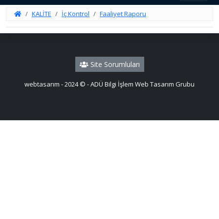
KALİTE
İç Kontrol
Faaliyet Raporu
Site Sorumluları
webtasarım - 2024 © - ADÜ Bilgi İşlem Web Tasarım Grubu