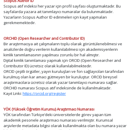
Scopus Author ID
Scopus atıf indeksi her yazar için profil sayfası oluşturmaktadır. Bu
sayfalarda yazara ait tanımlayıcı numaralar da bulunmaktadır.
Yazarların Scopus Author ID edinmeleri için kayıt yapmaları
gerekmemektedir.
ORCHID (Open Researcher and Contributor ID)
Bir araştırmacıya ait çalışmaların toplu olarak görüntülenebilmesi ve
analizlerde doğru verilerin kullanılabilmesi için akademisyenlerin
kimlik tanımlamasının yapılması zorunlu bir hal almıştır.
Dijital kimlik tanımlaması yapmak için ORCID (Open Researcher and
Contributor ID) ücretsiz olarak kullanılabilmektedir.
ORCID çeşitli örgütler, yayın kuruluşları ve fon sağlayıcıları tarafından
kurulmuş olan kar amacı gütmeyen bir kuruluştur. ORCID bireysel
araştırmacılara ücretsiz olarak yazar tanımlayıcı numarası sağlar.
ORCHID numarası Scopus atıf indeksinde de kullanılmaktadır.
Kayıt Linki:
https://orcid.org/register
YÖK (Yüksek Öğretim Kurumu) Araştırmacı Numarası
YÖK tarafından Türkiye’deki üniversitelerde görev yapan tüm
akademik pesonele araştırmacı numarası verilmiştir. Kurumsal
arşivlerde metadata bilgisi olarak kullanılmakta olan bu numara yazar