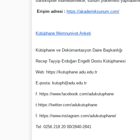
transkriptler indirilebilmekte, sunum yüklemesi yapılabilme
Erişim adresi :
https://akademiksunum.com/
Kütüphane Memnuniyet Anketi
Kütüphane ve Dokümantasyon Daire Başkanlığı
Recep Tayyip Erdoğan Engelli Dostu Kütüphanesi
Web: https://kutuphane.adu.edu.tr
E-posta: kutuph@adu.edu.tr
f: https://www.facebook.com/adukutuphane
t:https://twitter.com/adukutuphane
İ: https://www.instagram.com/adukutuphane/
Tel: 0256 218 20 00/2840-2841