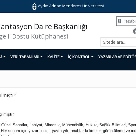
Aydın Adnan Menderes Üniversitesi
Hesab
ntasyon Daire Başkanlığı
gelli Dostu Kütüphanesi
İM
VERİ TABANLARI
KALİTE
İÇ KONTROL
YAZARLAR VE EDİTÖ
lmıştır
ılmıştır.
i, Güzel Sanatlar, İlahiyat, Mimarlık, Mühendislik, Hukuk, Sağlık Bilimleri, Spor
er sunum için yazar bilgisi, yayın yılı, anahtar kelimeler, görüntüleme ve indir