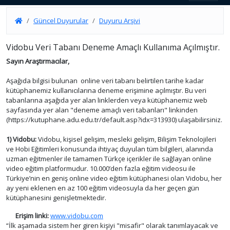
Güncel Duyurular
Duyuru Arşivi
Vidobu Veri Tabanı Deneme Amaçlı Kullanıma Açılmıştır.
Sayın Araştırmacılar,
Aşağıda bilgisi bulunan online veri tabanı belirtilen tarihe kadar
kütüphanemiz kullanıcılarına deneme erişimine açılmıştır. Bu veri
tabanlarına aşağıda yer alan linklerden veya kütüphanemiz web
sayfasında yer alan "deneme amaçlı veri tabanları" linkinden
(https://kutuphane.adu.edu.tr/default.asp?idx=313930) ulaşabilirsiniz.
1) Vidobu:
Vidobu, kişisel gelişim, mesleki gelişim, Bilişim Teknolojileri
ve Hobi Eğitimleri konusunda ihtiyaç duyulan tüm bilgileri, alanında
uzman eğitmenler ile tamamen Türkçe içerikler ile sağlayan online
video eğitim platformudur. 10.000’den fazla eğitim videosu ile
Türkiye’nin en geniş online video eğitim kütüphanesi olan Vidobu, her
ay yeni eklenen en az 100 eğitim videosuyla da her geçen gün
kütüphanesini genişletmektedir.
Erişim linki:
www.vidobu.com
“İlk aşamada sistem her giren kişiyi "misafir" olarak tanımlayacak ve