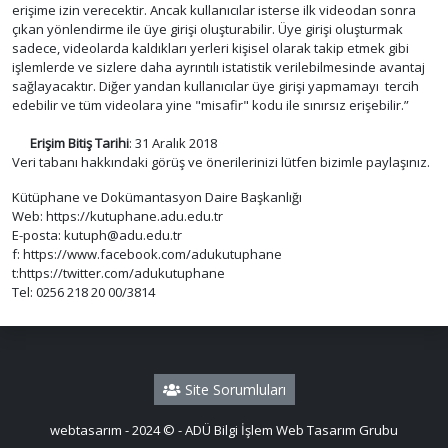
erişime izin verecektir. Ancak kullanıcılar isterse ilk videodan sonra
çıkan yönlendirme ile üye girişi oluşturabilir. Üye girişi oluşturmak
sadece, videolarda kaldıkları yerleri kişisel olarak takip etmek gibi
işlemlerde ve sizlere daha ayrıntılı istatistik verilebilmesinde avantaj
sağlayacaktır. Diğer yandan kullanıcılar üye girişi yapmamayı tercih
edebilir ve tüm videolara yine "misafir" kodu ile sınırsız erişebilir.”
Erişim Bitiş Tarihi
: 31 Aralık 2018
Veri tabanı hakkındaki görüş ve önerilerinizi lütfen bizimle paylaşınız.
Kütüphane ve Dokümantasyon Daire Başkanlığı
Web: https://kutuphane.adu.edu.tr
E-posta: kutuph@adu.edu.tr
f: https://www.facebook.com/adukutuphane
t:https://twitter.com/adukutuphane
Tel: 0256 218 20 00/3814
Site Sorumluları
webtasarım - 2024 © - ADÜ Bilgi İşlem Web Tasarım Grubu