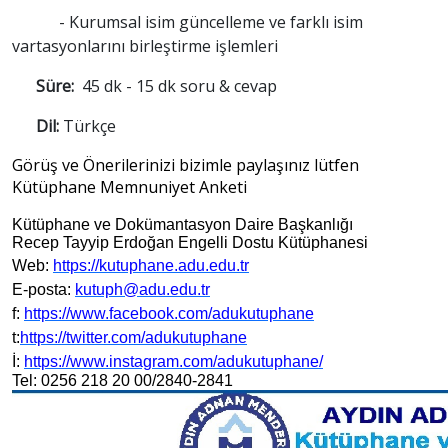
- Kurumsal isim güncelleme ve farklı isim
vartasyonlarını birleştirme işlemleri
Süre:
45 dk - 15 dk soru & cevap
Dil:
Türkçe
Görüş ve Önerilerinizi bizimle paylaşınız lütfen
Kütüphane Memnuniyet Anketi
Kütüphane ve Dokümantasyon Daire Başkanlığı
Recep Tayyip Erdoğan Engelli Dostu Kütüphanesi
Web:
https://kutuphane.adu.edu.tr
E-posta:
kutuph@adu.edu.tr
f:
https://www.facebook.com/adukutuphane
t:
https://twitter.com/adukutuphane
İ:
https://www.instagram.com/adukutuphane/
Tel: 0256 218 20 00/2840-2841