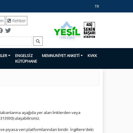
TR
ım
Rehber
RLER
ENGELSİZ
MEMNUNİYET ANKETİ
KVKK
KÜTÜPHANE
i tabanlarına aşağıda yer alan linklerden veya
3930) ulaşabilirsiniz.
ve piyasa veri platformlarından biridir. İngiltere'deki