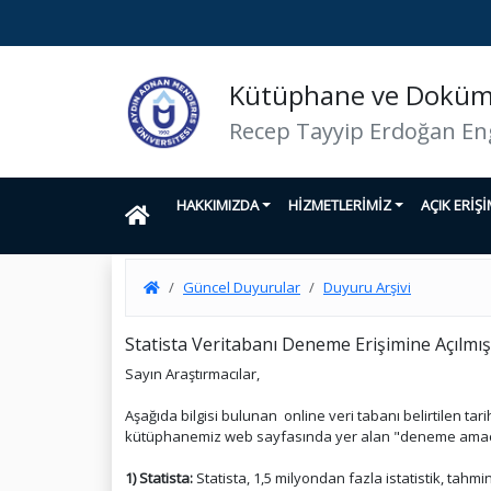
Kütüphane ve Doküma
Recep Tayyip Erdoğan En
HAKKIMIZDA
HİZMETLERİMİZ
AÇIK ERİŞ
Güncel Duyurular
Duyuru Arşivi
Statista Veritabanı Deneme Erişimine Açılmış
Sayın Araştırmacılar,
Aşağıda bilgisi bulunan online veri tabanı belirtilen ta
kütüphanemiz web sayfasında yer alan "deneme amaçlı v
1) Statista:
Statista, 1,5 milyondan fazla istatistik, tahm