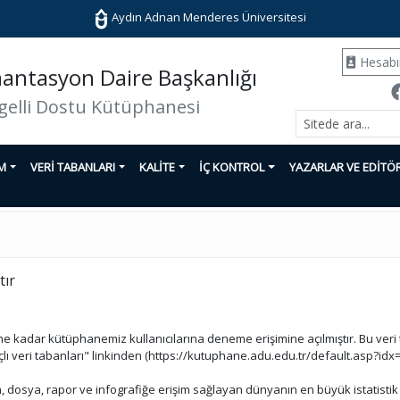
Aydın Adnan Menderes Üniversitesi
Hesab
ntasyon Daire Başkanlığı
gelli Dostu Kütüphanesi
İM
VERİ TABANLARI
KALİTE
İÇ KONTROL
YAZARLAR VE EDİTÖ
tır
rihe kadar kütüphanemiz kullanıcılarına deneme erişimine açılmıştır. Bu ver
eri tabanları" linkinden (https://kutuphane.adu.edu.tr/default.asp?idx=31
in, dosya, rapor ve infografiğe erişim sağlayan dünyanın en büyük istatistik 