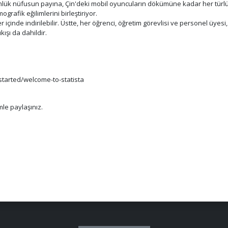
lük nüfusun payına, Çin'deki mobil oyuncuların dökümüne kadar her türlü de
ografik eğilimlerini birleştiriyor.
 içinde indirilebilir. Üstte, her öğrenci, öğretim görevlisi ve personel üyesi,
ışı da dahildir.
-started/welcome-to-statista
mle paylaşınız.