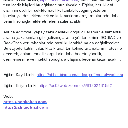
tüm içerik bilgileri bu eğitimde sunulacaktır. Eğitim, her iki atıf
dizininin etkili bir şekilde nasıl kullanılabileceğini gösteren
ipuçlarıyla desteklenecek ve kullanıcıların araştırmalarında daha
verimli sonuçlar elde etmeleri sağlanacaktır.
Ayrıca eğitimde, yapay zeka destekli doğal dil arama ve semantik
arama yaklaşımları gibi gelişmiş arama yöntemlerinin SOBIAD ve
BookCites veri tabanlarında nasıl kullanıldığına da değinilecektir.
Bu sayede katılımcılar, klasik anahtar kelime aramalarının ötesine
geçerek, anlam temelli sorgularla daha hedefe yönelik,
derinlemesine ve nitelikli sonuçlara ulaşma becerisi kazanacaktır.
Eğitim Kayıt Linki:
https://atif.sobiad.com/index.jsp?modul=webinar
Eğitim Erişim Linki:
https://us02web.zoom.us/j/81202431552
Web:
https://bookcites.com/
https://atif.sobiad.com