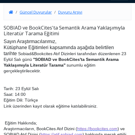
Güncel Duyurular
Duyuru Arşivi
SOBIAD ve BookCites'ta Semantik Arama Yaklaşımıyla
Literatür Tarama Eğitimi
Sayın Araştırmacılarımız,
Kütüphane Eğitimleri kapsamında aşağıda belirtilen
tarihte
Sobiad&Bookcites Atıf Dizinleri tarafından düzenlenen 23
Eylül Salı günü
''SOBIAD ve BookCites'ta Semantik Arama
Yaklaşımıyla Literatür Tarama''
sunumlu eğitim
gerçekleştirilecektir.
Tarih: 23 Eylül Salı
Saat: 14:00
Eğitim Dili: Türkçe
Link üzerinden kayıt olarak eğitime katılabilirsiniz.
Eğitim Hakkında;
Araştırmacıların, BookCites Atıf Dizini (
https://bookcites.com
) ve
SOBIAD Atıf Dizini (
https://atif.sobiad.com
) hakkında merak ettiği