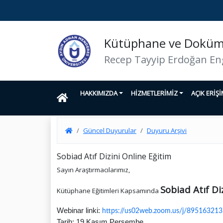
Kütüphane ve Doküma
Recep Tayyip Erdoğan En
HAKKIMIZDA
HİZMETLERİMİZ
AÇIK ERİŞ
Güncel Duyurular
Duyuru Arşivi
Sobiad Atıf Dizini Online Eğitim
Sayın Araştırmacılarımız,
Sobiad Atıf Diz
Kütüphane Eğitimleri Kapsamında
Webinar linki:
https://us02web.zoom.
us/j/89516321
Tarih: 19 Kasım Perşembe