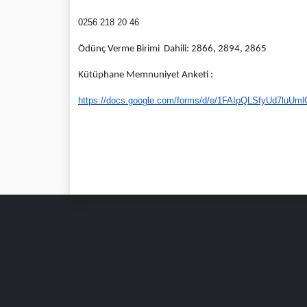
0256 218 20 46
Ödünç Verme Birimi Dahili: 2866, 2894, 2865
Kütüphane Memnuniyet Anketi :
https://docs.google.com/forms/
d/e/
1FAIpQLSfyUd7luUm