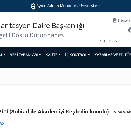
Aydın Adnan Menderes Üniversitesi
Hesab
ntasyon Daire Başkanlığı
gelli Dostu Kütüphanesi
İM
VERİ TABANLARI
KALİTE
İÇ KONTROL
YAZARLAR VE EDİTÖ
ini (
Sobiad ile Akademiyi Keşfedin konulu)
Online Webi
353