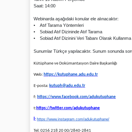
Saat: 14:00
Webinarda aşağıdaki konular ele alınacaktır:
• Atıf Tarama Yöntemleri
• Sobiad Atıf Dizininde Atıf Tarama
• Sobiad Atıf Dizinini Veri Tabanı Olarak Kullanma
Sunumlar Türkçe yapılacaktır. Sunum sonunda soru-
Kütüphane ve Dokümantasyon Daire Başkanlığı
Web:
https://kutuphane.adu.
edu.tr
E-posta:
kutuph@adu.edu.tr
f:
https://www.facebook.com/
adukutuphane
t:
https://twitter.com/
adukutuphane
https://www.instagram.com/
adukutuphane/
İ:
Tel: 0256 218 20 00/
2840-2841