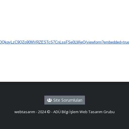
lOQkqyLzC9QZo
90MVRZESTcS7CnLssFSe0LWjeQ/
viewform?embedded=tru
Site Sorumluları
webtasarım - 2024 © - ADÜ Bilgi İşlem Web Tasarım Grubu