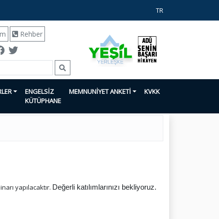
TR
ım
Rehber
RLER
ENGELSİZ
MEMNUNİYET ANKETİ
KVKK
KÜTÜPHANE
narı yapılacaktır.
Değerli katılımlarınızı bekliyoruz.