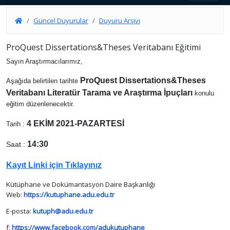
Güncel Duyurular
Duyuru Arşivi
ProQuest Dissertations&Theses Veritabanı Eğitimi
Sayın Araştırmacılarımız,
ProQuest Dissertations&Theses
Aşağıda belirtilen tarihte
Veritabanı Literatür Tarama ve Araştırma İpuçları
konulu
eğitim düzenlenecektir.
4 EKİM 2021-PAZARTESİ
Tarih :
14:30
Saat :
Kayıt Linki için Tıklayınız
Kütüphane ve Dokümantasyon Daire Başkanlığı
Web:
https://kutuphane.adu.
edu.tr
E-posta:
kutuph@adu.edu.tr
f:
https://www.facebook.com/
adukutuphane