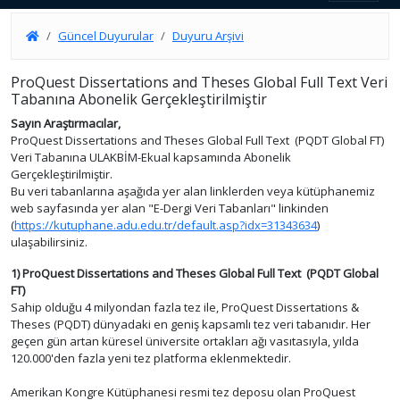
Güncel Duyurular
Duyuru Arşivi
ProQuest Dissertations and Theses Global Full Text Veri
Tabanına Abonelik Gerçekleştirilmiştir
Sayın Araştırmacılar,
ProQuest Dissertations and Theses Global Full Text (PQDT Global FT)
Veri Tabanına ULAKBİM-Ekual kapsamında Abonelik
Gerçekleştirilmiştir.
Bu veri tabanlarına aşağıda yer alan linklerden veya kütüphanemiz
web sayfasında yer alan "E-Dergi Veri Tabanları" linkinden
(
https://kutuphane.adu.edu.tr/default.asp?idx=31343634
)
ulaşabilirsiniz.
1) ProQuest Dissertations and Theses Global Full Text (PQDT Global
FT)
Sahip olduğu 4 milyondan fazla tez ile, ProQuest Dissertations &
Theses (PQDT) dünyadaki en geniş kapsamlı tez veri tabanıdır. Her
geçen gün artan küresel üniversite ortakları ağı vasıtasıyla, yılda
120.000'den fazla yeni tez platforma eklenmektedir.
Amerikan Kongre Kütüphanesi resmi tez deposu olan ProQuest