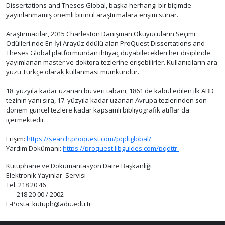
Dissertations and Theses Global, başka herhangi bir biçimde
yayınlanmamış önemli birincil araştırmalara erişim sunar.
Araştırmacılar, 2015 Charleston Danışman Okuyucuların Seçimi
Ödülleri'nde En İyi Arayüz ödülü alan ProQuest Dissertations and
Theses Global platformundan ihtiyaç duyabilecekleri her disiplinde
yayımlanan master ve doktora tezlerine erişebilirler. Kullanıcıların ara
yüzü Türkçe olarak kullanması mümkündür.
18. yüzyıla kadar uzanan bu veri tabanı, 1861'de kabul edilen ilk ABD
tezinin yanı sıra, 17. yüzyıla kadar uzanan Avrupa tezlerinden son
dönem güncel tezlere kadar kapsamlı bibliyografik atıflar da
içermektedir.
Erişim:
https://search.proquest.com/pqdtglobal/
Yardım Dokümanı:
https://proquest.libguides.com/pqdttr
Kütüphane ve Dokümantasyon Daire Başkanlığı
Elektronik Yayınlar Servisi
Tel: 218 20 46
218 20 00 / 2002
E-Posta: kutuph@adu.edu.tr