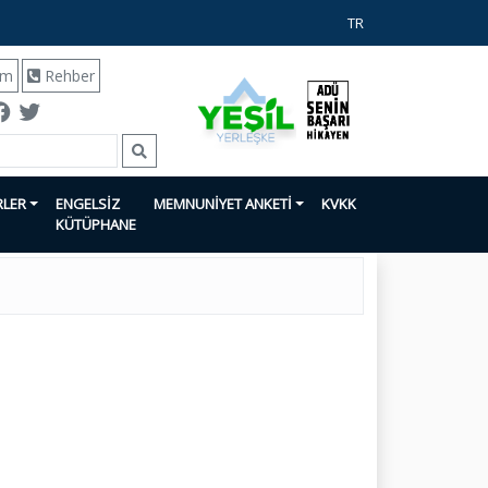
TR
ım
Rehber
RLER
ENGELSİZ
MEMNUNİYET ANKETİ
KVKK
KÜTÜPHANE