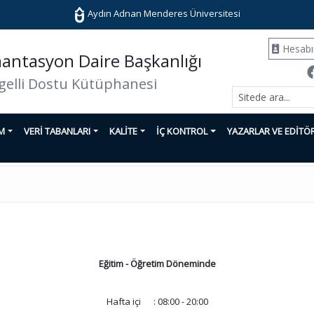
Aydın Adnan Menderes Üniversitesi
Hesab
ntasyon Daire Başkanlığı
gelli Dostu Kütüphanesi
İM
VERİ TABANLARI
KALİTE
İÇ KONTROL
YAZARLAR VE EDİTÖ
Eğitim - Öğretim Döneminde
Hafta içi : 08:00 - 20:00