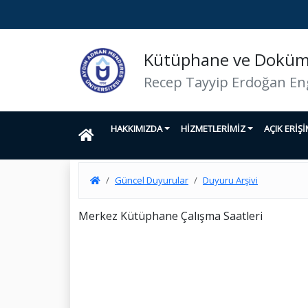
Kütüphane ve Doküma
Recep Tayyip Erdoğan En
HAKKIMIZDA
HİZMETLERİMİZ
AÇIK ERİŞ
Güncel Duyurular
Duyuru Arşivi
Merkez Kütüphane Çalışma Saatleri