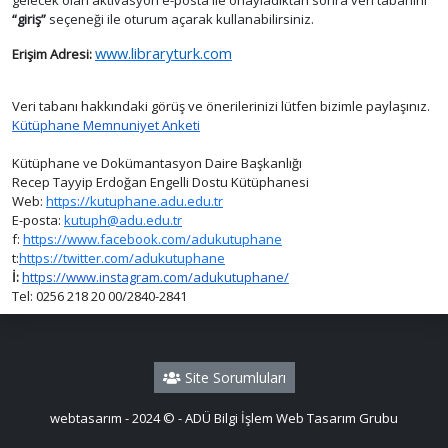
“giriş”
seçeneği ile oturum açarak kullanabilirsiniz.
www.libraryturk.com
Erişim Adresi:
Veri tabanı hakkındaki görüş ve önerilerinizi lütfen bizimle paylaşınız.
Kütüphane Memnuniyet Anketi
Kütüphane ve Dokümantasyon Daire Başkanlığı
Recep Tayyip Erdoğan Engelli Dostu Kütüphanesi
Web:
https://kutuphane.adu.edu.tr
E-posta:
kutuph@adu.edu.tr
f:
https://www.facebook.com/adukutuphane
t:
https://twitter.com/adukutuphane
İ:
https://www.instagram.com/adukutuphane/
Tel: 0256 218 20 00/2840-2841
Site Sorumluları
webtasarım - 2024 © - ADÜ Bilgi İşlem Web Tasarım Grubu