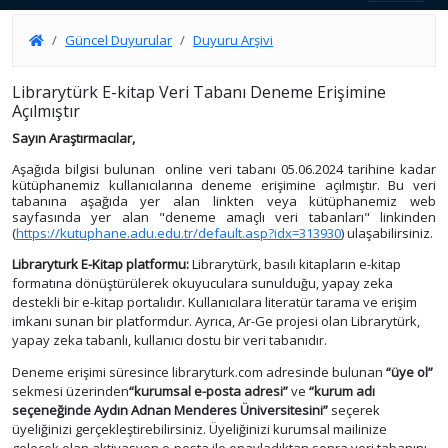
Güncel Duyurular
Duyuru Arşivi
Librarytürk E-kitap Veri Tabanı Deneme Erişimine
Açılmıştır
Sayın Araştırmacılar,
Aşağıda bilgisi bulunan online veri tabanı 05.06.2024 tarihine kadar
kütüphanemiz kullanıcılarına deneme erişimine açılmıştır. Bu veri
tabanına aşağıda yer alan linkten veya kütüphanemiz web
sayfasında yer alan "deneme amaçlı veri tabanları" linkinden
(
https://kutuphane.adu.edu.tr/default.asp?idx=313930
) ulaşabilirsiniz.
Libraryturk E-Kitap platformu
:
Librarytürk, basılı kitapların e-kitap
formatına dönüştürülerek okuyuculara sunulduğu, yapay zeka
destekli bir e-kitap portalıdır. Kullanıcılara literatür tarama ve erişim
imkanı sunan bir platformdur. Ayrıca, Ar-Ge projesi olan Librarytürk,
yapay zeka tabanlı, kullanıcı dostu bir veri tabanıdır.
Deneme erişimi süresince libraryturk.com adresinde bulunan
“üye ol”
sekmesi üzerinden
“kurumsal e-posta adresi”
ve
“kurum adı
seçeneğinde Aydın Adnan Menderes Üniversitesini”
seçerek
üyeliğinizi gerçekleştirebilirsiniz. Üyeliğinizi kurumsal mailinize
gelecek olan aktivasyon e-posta ile onayladıktan sonra veri tabanını