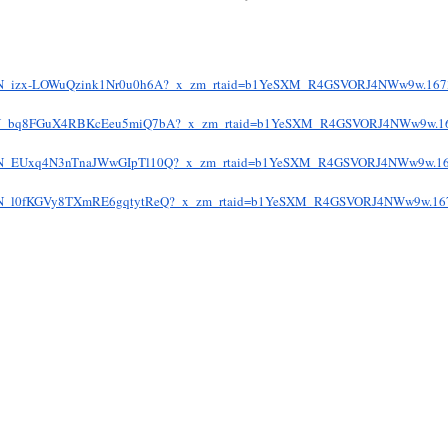
N_izx-
LOWuQzink1Nr0u0h6A?_x_zm_
rtaid=b1YeSXM_R4GSVORJ4NWw9w.
167
N_
bq8FGuX4RBKcEeu5miQ7bA?_x_zm_
rtaid=b1YeSXM_R4GSVORJ4NWw9w.
1
N_
EUxq4N3nTnaJWwGIpTl10Q?_x_zm_
rtaid=b1YeSXM_R4GSVORJ4NWw9w.
1
N_
l0fKGVy8TXmRE6gqtytReQ?_x_zm_
rtaid=b1YeSXM_R4GSVORJ4NWw9w.
16