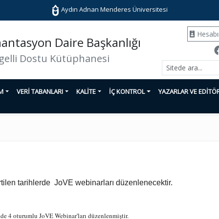
Aydın Adnan Menderes Üniversitesi
Hesab
ntasyon Daire Başkanlığı
gelli Dostu Kütüphanesi
İM
VERİ TABANLARI
KALİTE
İÇ KONTROL
YAZARLAR VE EDİTÖ
ilen tarihlerde JoVE webinarları düzenlenecektir.
nde 4 oturumlu JoVE Webinar'ları düzenlenmiştir.