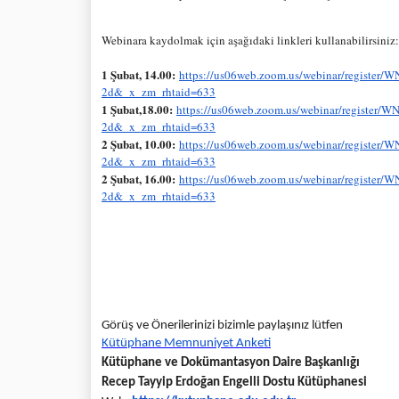
Webinara kaydolmak için aşağıdaki linkleri kullanabilirsiniz:
1 Şubat, 14.00:
https://us06web.zoom.
us/webinar/register/W
2d&_x_zm_rhtaid=633
1 Şubat,18.00:
https://us06web.
zoom.us/webinar/register/W
2d&_x_zm_rhtaid=633
2 Şubat, 10.00:
https://us06web.zoom.
us/webinar/register/W
2d&_x_zm_rhtaid=633
2 Şubat, 16.00:
https://us06web.zoom.
us/webinar/register/W
2d&_x_zm_rhtaid=633
Görüş ve Önerilerinizi bizimle paylaşınız lütfen
Kütüphane Memnuniyet Anketi
Kütüphane ve Dokümantasyon Daire Başkanlığı
Recep Tayyip Erdoğan Engelli Dostu Kütüphanesi