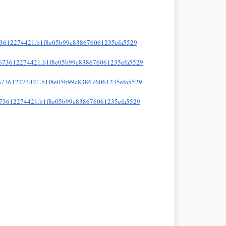
3612274421.
b1f8e05b99c838676061235efa5529
673612274421.
b1f8e05b99c838676061235efa5529
673612274421.
b1f8e05b99c838676061235efa5529
73612274421.
b1f8e05b99c838676061235efa5529