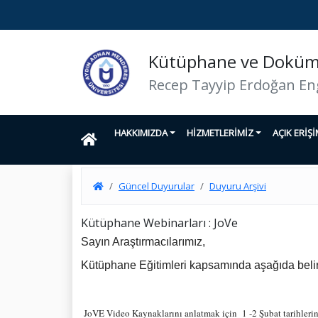
Kütüphane ve Doküma
Recep Tayyip Erdoğan En
HAKKIMIZDA
HİZMETLERİMİZ
AÇIK ERİŞ
Güncel Duyurular
Duyuru Arşivi
Kütüphane Webinarları : JoVe
Sayın Araştırmacılarımız,
Kütüphane Eğitimleri kapsamında aşağıda belirt
JoVE Video Kaynaklarını anlatmak için 1 -2 Şubat tarihleri