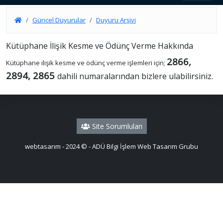
Güncel Duyurular
Duyuru Arşivi
Kütüphane İlişik Kesme ve Ödünç Verme Hakkında
2866,
Kütüphane ilişik kesme ve ödünç verme işlemleri için;
2894, 2865
dahili numaralarından bizlere ulabilirsiniz.
Site Sorumluları
webtasarım - 2024 © - ADÜ Bilgi İşlem Web Tasarım Grubu