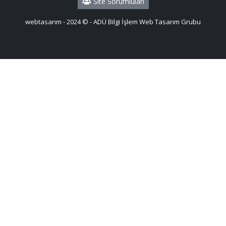
Site Sorumluları
webtasarım - 2024 © - ADÜ Bilgi İşlem Web Tasarım Grubu