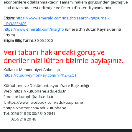
ekonomilere odaklanmaktadır. Tamamı hakem görüşünden geçmiş ve
sınıf ortamında test edilmiştir ve Emerald’ın kendi yayınlarıdır.
Erişim:
https://www.emerald.com/insight/search?q=journal-
id%3AEEMCS
https://www.emerald.com/insight/
(Emerald’ın Bütün Kaynaklarına
Erişim)
Erişim Bitiş Tarihi:
30.06.2020
Veri tabanı hakkındaki görüş ve
önerilerinizi lütfen bizimle paylaşınız.
Kullanıcı Memmuniyet Anketi İçin :
https://tr.surveymonkey.com/r/PPZHZQT
Kütüphane ve Dokümantasyon Daire Başkanlığı
Web: https://kutuphane.adu.edu.tr
E-posta: kutuph@adu.edu.tr
f: https://www.facebook.com/adukutuphane
t:https://twitter.com/adukutuphane
Tel: 0256 218 20 00/2840-2841
0256 218 20 46