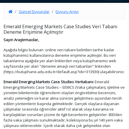
Güncel Duyurular
Duyuru Arşivi
Emerald Emerging Markets Case Studies Veri Tabanı
Deneme Erişimine Açılmıştır
Sayın Araştırmacılar,
Aşağıda bilgisi bulunan online veri tabanı belirtilen tarihe kadar
kütüphanemiz kullanıcılarına deneme erişimine açılmıştır. Bu veri
tabanlarına aşağıda yer alan linklerden veya kütüphanemiz web
sayfasında yer alan "deneme amaçlı veri tabanları" linkinden
(https://kutuphane.adu.edu.tr/default.asp?idx=313930) ulaşabilirsiniz.
Emerald Emerging Markets Case Studies Veritabanı:
Emerald
Emerging Markets Case Studies – EEMCS (Vaka çalışmaları), işletme ve
yönetim bilimlerinde öğrencilerin olayları öngörebilme becerisini,
analiz yeteneğini ve karar alma sürecini geliştirmesi açısından tercih
edilen yöntemlerin başında gelmektedir. Gerçek olaylara dayanan
çalışmalar sırasında öğrenciler aktif rol alarak olayı kavrama ve
karşılaştıkları sorunları çözme ile ilgili becerilerini geliştirirler. 800’den
fazla vaka çalışması sunulmaktadır, koleksiyona bu yıl 140 yeni vaka
çalışması eklenecektir. İçerik olarak daha çok gelişmekte olan