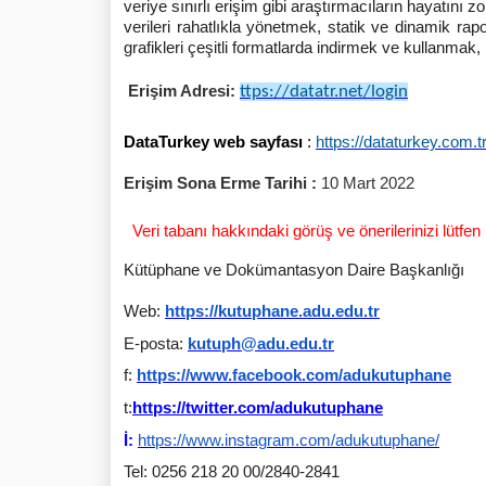
veriye sınırlı erişim gibi araştırmacıların hayatını
verileri rahatlıkla yönetmek, statik ve dinamik ra
grafikleri çeşitli formatlarda indirmek ve kullanma
Erişim Adresi:
ttps://datatr.net/
login
DataTurkey web sayfası
:
https://dataturkey.com.t
Erişim Sona Erme Tarihi :
10 Mart 2022
Veri tabanı hakkındaki görüş ve önerilerinizi lütfen
Kütüphane ve Dokümantasyon Daire Başkanlığı
Web:
https://kutuphane.adu.
edu.tr
E-posta:
kutuph@adu.edu.tr
f:
https://www.facebook.com/
adukutuphane
t:
https://twitter.com/
adukutuphane
İ:
https://www.instagram.com/
adukutuphane/
Tel: 0256 218 20 00/2840-2841