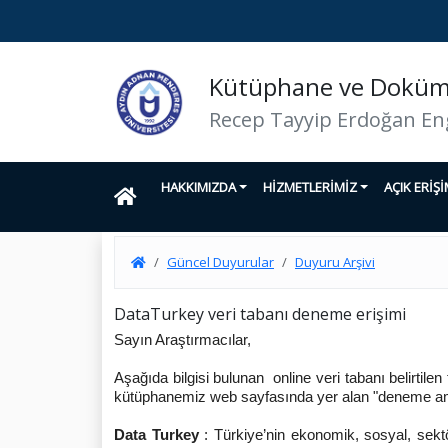
Kütüphane ve Doküma
Recep Tayyip Erdoğan En
HAKKIMIZDA
HİZMETLERİMİZ
AÇIK ERİŞ
Güncel Duyurular
Duyuru Arşivi
DataTurkey veri tabanı deneme erişimi
Sayın Araştırmacılar,
Aşağıda bilgisi bulunan online veri tabanı belirtile
kütüphanemiz web sayfasında yer alan "deneme amaç
Data Turkey
: Türkiye’nin ekonomik, sosyal, sektör