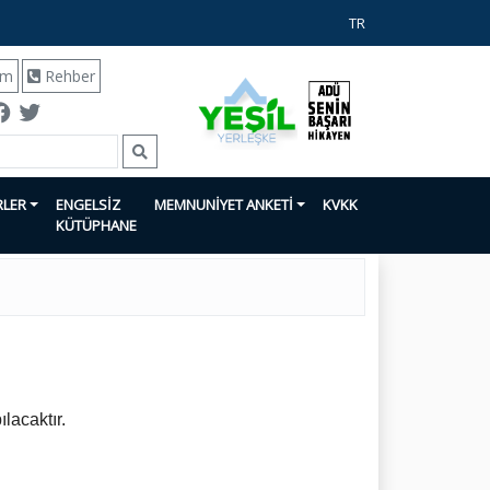
TR
ım
Rehber
RLER
ENGELSİZ
MEMNUNİYET ANKETİ
KVKK
KÜTÜPHANE
ılacaktır.