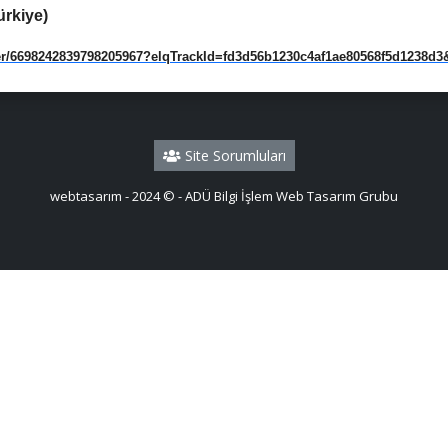
ürkiye)
ster/6698242839798205967?elqTrackId=fd3d56b1230c4af1ae80568f5d1238d3
Site Sorumluları
webtasarım - 2024 © - ADÜ Bilgi İşlem Web Tasarım Grubu