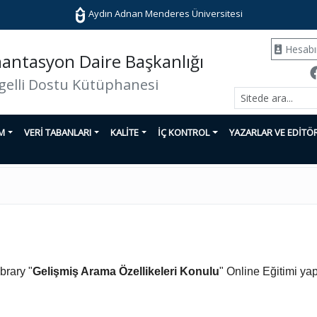
Aydın Adnan Menderes Üniversitesi
Hesab
ntasyon Daire Başkanlığı
gelli Dostu Kütüphanesi
İM
VERİ TABANLARI
KALİTE
İÇ KONTROL
YAZARLAR VE EDİTÖ
brary "
Gelişmiş Arama Özellikeleri Konulu
" Online Eğitimi yap