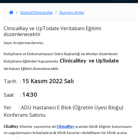
Güncel Duyurular
Duyuru Arşivi
ClinicalKey ve UpTodate Veritabanı Eğitimi
düzenlenecektir
Sayın Araştırmacılarımız,
Kütüphane ve Dokümantasyon Daire Başkanlığı tarafından düzenlenen
ClinicalKey
ve UpTodate
Kütüphane Eğitimleri kapsamında
Veritabanı Eğitimi düzenlenecektir.
15 Kasım 2022 Salı
Tarih
:
14:30
Saat
:
Yer
:
ADÜ Hastanesi E Blok (Öğretim Üyesi Bloğu)
Konferans Salonu
ClicalKey :
Elsevier yayınevine ait
ClinicalKey
aranılan klinik bilginin bulunmasını
ve uygulanmasını kolaylaştırarak klinik kararları destekleyen bir klinik arama