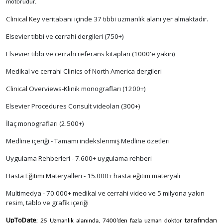
motorudur.
Clinical
Key
veritabanı içinde 37 tıbbi uzmanlık alanı yer almaktadır.
Elsevier tıbbi ve cerrahi dergileri (750+)
Elsevier tıbbi ve cerrahi referans kitapları (1000'e yakın)
Medikal ve cerrahi Clinics of North America dergileri
Clinical
Overviews-Klinik monografları (1200+)
Elsevier Procedures Consult videoları (300+)
İlaç monografları (2.500+)
Medline içeriği - Tamamı indekslenmiş Medline özetleri
Uygulama Rehberleri - 7.600+ uygulama rehberi
Hasta
Eğitimi
Materyalleri - 15.000+ hasta
eğitim
materyali
Multimedya - 70.000+ medikal ve cerrahi video ve 5 milyona yakın
resim, tablo ve grafik içeriği
UpToDate
;
tarafından
25 Uzmanlık alanında, 7400’den fazla uzman doktor