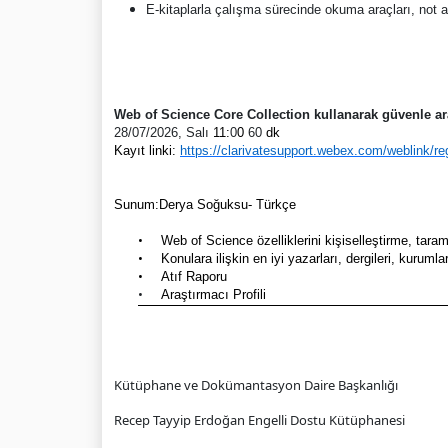
E-kitaplarla çalışma sürecinde okuma araçları, not a
Web of Science Core Collection kullanarak güvenle ar
28/07/2026, Salı
11:
0
0
60
dk
Kayıt linki:
https://clarivatesupport.webex.com/weblink/
Sunum:Derya Soğuksu- Türkçe
•
Web of Science özelliklerini kişiselleştirme, tara
•
Konulara ilişkin en iyi yazarları, dergileri, kuruml
•
Atıf Raporu
•
Araştırmacı Profili
Kütüphane ve Dokümantasyon Daire Başkanlığı
Recep Tayyip Erdoğan Engelli Dostu Kütüphanesi