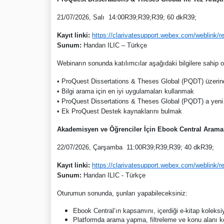
21/07/2026, Salı 14:00
R39;R39;R39;
60 dk
R39;
Kayıt linki:
https://clarivatesupport.webex.com/weblink
Sunum:
Handan ILIC – Türkçe
Webinarın sonunda katılımcılar aşağıdaki bilgilere sahip o
• ProQuest Dissertations & Theses Global (PQDT) üzerind
• Bilgi arama için en iyi uygulamaları kullanmak
• ProQuest Dissertations & Theses Global (PQDT) a yeni 
• Ek ProQuest Destek kaynaklarını bulmak
Akademisyen ve Öğrenciler İçin Ebook Central Arama
22/07/2026, Çarşamba 11:00
R39;R39;R39;
40 dk
R39;
Kayıt linki:
https://clarivatesupport.webex.com/weblink/
Sunum:
Handan ILIC - Türkçe
Oturumun sonunda, şunları yapabileceksiniz:
Ebook Central’ın kapsamını, içerdiği e-kitap koleksiyo
Platformda arama yapma, filtreleme ve konu alanı keş