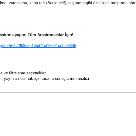
lma, vurgulama, kitap rafı (Bookshelf) oluşturma gibi özellikleri araştırma sü
aştırma yapın: Tüm Araştırmacılar İçin!
register/r64f7953d5e145d11a0369f1eeb988f46
ma ve filtreleme seçenekleri
arı, yayınları bulmak için tarama sonuçlarının analizi