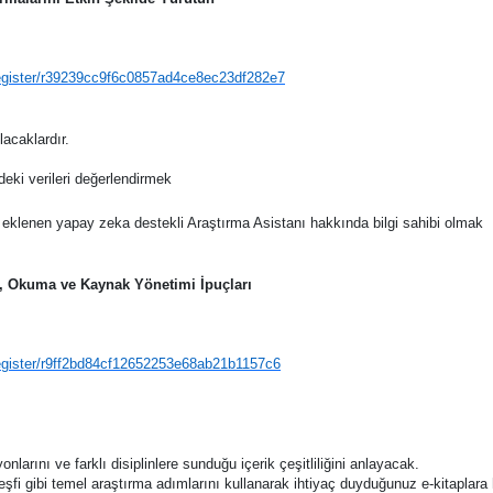
/register/r39239cc9f6c0857ad4ce8ec23df282e7
lacaklardır.
eki verileri değerlendirmek
eklenen yapay zeka destekli Araştırma Asistanı hakkında bilgi sahibi olmak
, Okuma ve Kaynak Yönetimi İpuçları
register/r9ff2bd84cf12652253e68ab21b1157c6
nlarını ve farklı disiplinlere sunduğu içerik çeşitliliğini anlayacak.
fi gibi temel araştırma adımlarını kullanarak ihtiyaç duyduğunuz e-kitaplara 