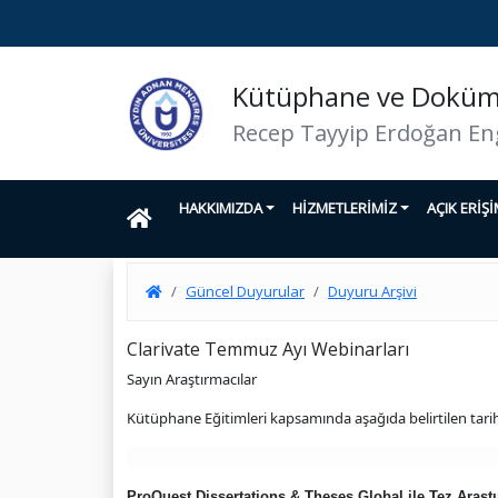
Kütüphane ve Doküma
Recep Tayyip Erdoğan En
HAKKIMIZDA
HİZMETLERİMİZ
AÇIK ERİŞ
Güncel Duyurular
Duyuru Arşivi
Clarivate Temmuz Ayı Webinarları
Sayın Araştırmacılar
Kütüphane Eğitimleri kapsamında aşağıda belirtilen tari
ProQuest Dissertations & Theses Global ile Tez Araştı