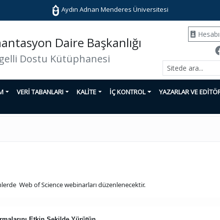
Aydın Adnan Menderes Üniversitesi
Hesab
ntasyon Daire Başkanlığı
gelli Dostu Kütüphanesi
İM
VERİ TABANLARI
KALİTE
İÇ KONTROL
YAZARLAR VE EDİTÖ
hlerde Web of Science webinarları düzenlenecektir.
rmalarını Etkin Şekilde Yürütün