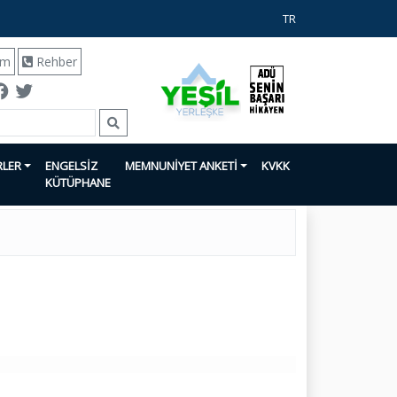
TR
ım
Rehber
RLER
ENGELSİZ
MEMNUNİYET ANKETİ
KVKK
KÜTÜPHANE