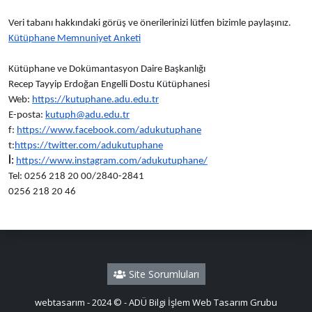
Veri tabanı hakkındaki görüş ve önerilerinizi lütfen bizimle paylaşınız.
Kütüphane Memnuniyet Anketi
Kütüphane ve Dokümantasyon Daire Başkanlığı
Recep Tayyip Erdoğan Engelli Dostu Kütüphanesi
Web:
https://kutuphane.adu.edu.tr
E-posta:
kutuph@adu.edu.tr
f:
https://www.facebook.com/adukutuphane
t:
https://twitter.com/adukutuphane
İ:
https://www.instagram.com/adukutuphane/
Tel: 0256 218 20 00/2840-2841
0256 218 20 46
Site Sorumluları
webtasarım - 2024 © - ADÜ Bilgi İşlem Web Tasarım Grubu