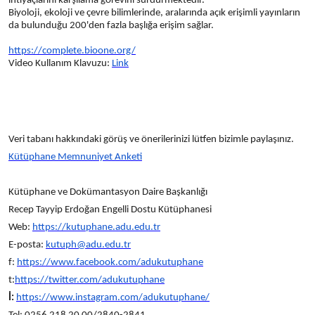
ihtiyaçlarını karşılama görevini sürdürmektedir.
Biyoloji, ekoloji ve çevre bilimlerinde, aralarında açık erişimli yayınların
da bulunduğu 200'den fazla başlığa erişim sağlar.
https://complete.bioone.org/
Video Kullanım Klavuzu:
Link
Veri tabanı hakkındaki görüş ve önerilerinizi lütfen bizimle paylaşınız.
Kütüphane Memnuniyet Anketi
Kütüphane ve Dokümantasyon Daire Başkanlığı
Recep Tayyip Erdoğan Engelli Dostu Kütüphanesi
Web:
https://kutuphane.adu.
edu.tr
E-posta:
kutuph@adu.edu.tr
f:
https://www.facebook.com/
adukutuphane
t:
https://twitter.com/
adukutuphane
İ:
https://www.instagram.com/
adukutuphane/