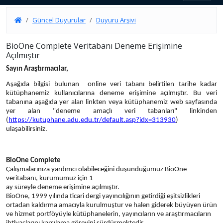
Güncel Duyurular
Duyuru Arşivi
BioOne Complete Veritabanı Deneme Erişimine
Açılmıştır
Sayın Araştırmacılar,
Aşağıda bilgisi bulunan online veri tabanı belirtilen tarihe kadar
kütüphanemiz kullanıcılarına deneme
erişimine açılmıştır. Bu veri
tabanına aşağıda yer alan linkten veya kütüphanemiz web sayfasında
yer alan "deneme amaçlı veri tabanları" linkinden
(
https://kutuphane.adu.edu.tr/
default.asp?idx=313930
)
ulaşabilirsiniz.
BioOne Complete
Çalışmalarınıza yardımcı olabileceğini düşündüğümüz BioOne
veritabanı, kurumumuz için 1
ay süreyle deneme erişimine açılmıştır.
BioOne, 1999 yılında ticari dergi yayıncılığının getirdiği eşitsizlikleri
ortadan kaldırma amacıyla kurulmuştur ve halen giderek büyüyen ürün
ve hizmet portföyüyle kütüphanelerin, yayıncıların ve araştırmacıların