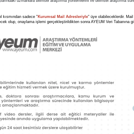
ındaki uzmanlara bilimsel araştırma yöntemlerini ve bilimsel araştırma sürecin
ol kısmından sadece "
Kurumsal Mail Adresleriyle
" üye olabileceklerdir.
Mail
cek olup, onaylama işlemi gerçekleştirildikten sonra AYEUM Veri Tabanına giri