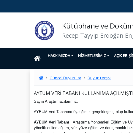
Kütüphane ve Doküma
Recep Tayyip Erdoğan En
HAKKIMIZDA
HİZMETLERİMİZ
AÇIK ERİŞ
Güncel Duyurular
Duyuru Arşivi
AYEUM VERİ TABANI KULLANIMA AÇILMIŞT
Sayın Araştırmacılarımız,
AYEUM Veri Tabanına üyeliğimiz gerçekleşmiş olup kullanım
AYEUM Veri Tabanı :
Araştırma Yöntemleri Eğitim ve Uyg
yönelik online eğitim, yüz yüze eğitim ve danışmanlık hi