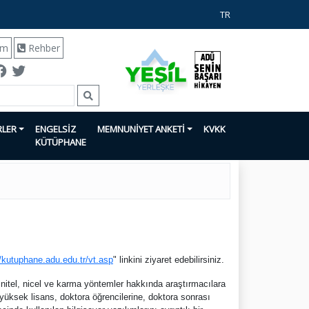
TR
ım
Rehber
RLER
ENGELSİZ
MEMNUNİYET ANKETİ
KVKK
KÜTÜPHANE
//kutuphane.adu.edu.tr/vt.asp
" linkini ziyaret edebilirsiniz.
nitel, nicel ve karma yöntemler hakkında araştırmacılara
üksek lisans, doktora öğrencilerine, doktora sonrası