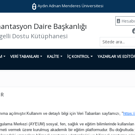
Aydın Adnan Menderes Üniversitesi
Hesab
ntasyon Daire Başkanlığı
gelli Dostu Kütüphanesi
İM
VERİ TABANLARI
KALİTE
İÇ KONTROL
YAZARLAR VE EDİTÖ
IR
a açılmıştır.Kullanım ve detaylı bilgi için Veri Tabanları sayfamızı, "
https:
ulama Merkezi (AYEUM) sosyal, fen, sağlık ve eğitim bilimlerinde kullanılan 
zmeti vermek üzere kurulmuş akademik bir eğitim platformudur. Bu doğrultuda y