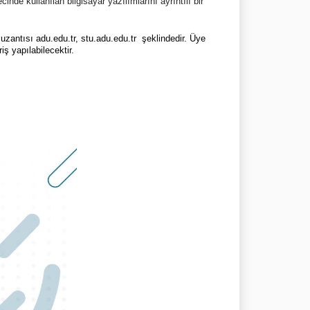
de kullanılan bilgisayar yazılımlarını ayrıntılı bir
 uzantısı adu.edu.tr, stu.adu.edu.tr şeklindedir. Üye
ş yapılabilecektir.