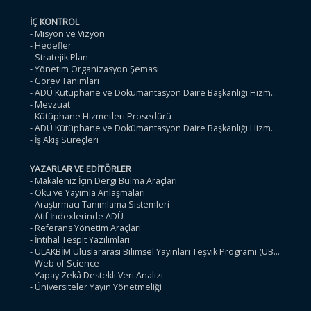
İÇ KONTROL
- Misyon ve Vizyon
- Hedefler
- Stratejik Plan
- Yönetim Organizasyon Şeması
- Görev Tanımları
- ADÜ Kütüphane ve Dokümantasyon Daire Başkanlığı Hizmet Envante
- Mevzuat
- Kütüphane Hizmetleri Prosedürü
- ADÜ Kütüphane ve Dokümantasyon Daire Başkanlığı Hizmet Standar
- İş Akış Süreçleri
YAZARLAR VE EDİTÖRLER
- Makaleniz İçin Dergi Bulma Araçları
- Oku ve Yayımla Anlaşmaları
- Araştırmacı Tanımlama Sistemleri
- Atıf İndexlerinde ADÜ
- Referans Yönetim Araçları
- İntihal Tespit Yazılımları
- ULAKBİM Uluslararası Bilimsel Yayınları Teşvik Programı (UBYT)
- Web of Science
- Yapay Zekâ Destekli Veri Analizi
- Üniversiteler Yayın Yönetmeliği