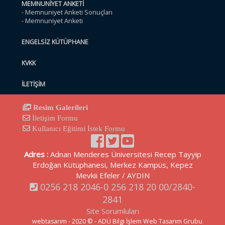
MEMNUNİYET ANKETİ
- Memnuniyet Anketi Sonuçları
- Memnuniyet Anketi
ENGELSİZ KÜTÜPHANE
KVKK
İLETİŞİM
Resim Galerileri
İletişim Formu
Kullanıcı Eğitimi İstek Formu
Facebook
Twitter
Youtube
Sayfamız
Adres :
Adnan Menderes Üniversitesi Recep Tayyip
Erdoğan Kütüphanesi, Merkez Kampüs, Kepez
Mevkii Efeler / AYDIN
0256 218 2046-0 256 218 20 00/2840-
2841
Site Sorumluları
webtasarım - 2020 © - ADÜ Bilgi İşlem Web Tasarım Grubu