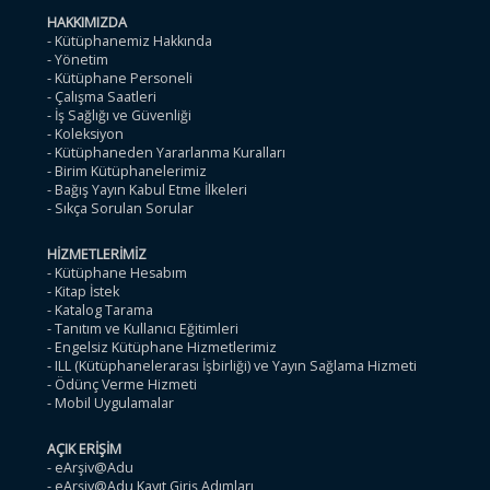
HAKKIMIZDA
- Kütüphanemiz Hakkında
- Yönetim
- Kütüphane Personeli
- Çalışma Saatleri
- İş Sağlığı ve Güvenliği
- Koleksiyon
- Kütüphaneden Yararlanma Kuralları
- Birim Kütüphanelerimiz
- Bağış Yayın Kabul Etme İlkeleri
- Sıkça Sorulan Sorular
HİZMETLERİMİZ
- Kütüphane Hesabım
- Kitap İstek
- Katalog Tarama
- Tanıtım ve Kullanıcı Eğitimleri
- Engelsiz Kütüphane Hizmetlerimiz
- ILL (Kütüphanelerarası İşbirliği) ve Yayın Sağlama Hizmeti
- Ödünç Verme Hizmeti
- Mobil Uygulamalar
AÇIK ERİŞİM
- eArşiv@Adu
- eArşiv@Adu Kayıt Giriş Adımları