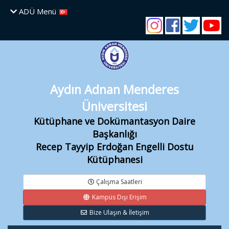
ADÜ Menü
Instagram
Facebook
Twitter
Y
Hesabımız
Sayfamız
Aydın Adnan Menderes
Üniversitesi
Kütüphane ve Dokümantasyon Daire
Başkanlığı
Recep Tayyip Erdoğan Engelli Dostu
Kütüphanesi
Çalışma Saatleri
Kampüs Dışı Erişim
Bize Ulaşın & İletişim